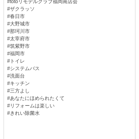
#totoリモデルクラブ福岡南店会
#ザクラッソ
#春日市
#大野城市
#那珂川市
#太宰府市
#筑紫野市
#福岡市
#トイレ
#システムバス
#洗面台
#キッチン
#三方よし
#あなたにほめられたくて
#リフォームは楽しい
#きれい除菌水