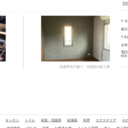
T
〒 8
春日
〒81
太宰
電話：
FAX
筑紫野市戸建て O様邸内装工事
キッチン
トイレ
浴室・洗面所
給湯器
外壁
エクステリア
そ