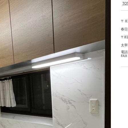
T
〒 8
春日
〒81
太宰
電話：
FAX