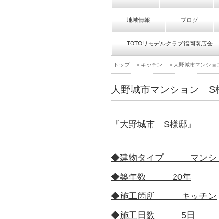
地域情報
ブログ
TOTOリモデルクラブ福岡南店会
トップ
>
キッチン
> 大野城市マンショ
大野城市マンション S
『大野城市 S様邸』
◆建物タイプ マンシ
◆築年数 20年
◆施工箇所 キッチン
◆施工日数 5日