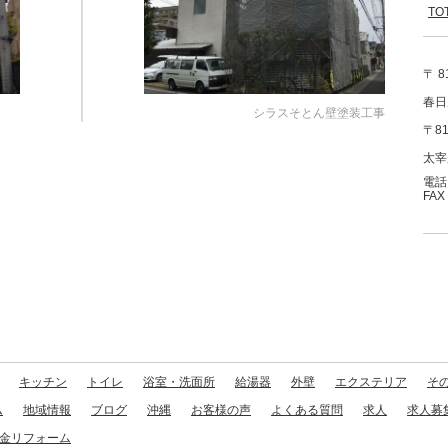
T
〒 8
春日
シラスそとん壁塗装工事
〒81
太宰
電話：
FAX
キッチン
トイレ
浴室・洗面所
給湯器
外壁
エクステリア
そ
ム
地域情報
ブログ
沖縄
お客様の声
よくある質問
求人
求人募
金リフォーム