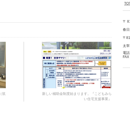
T
〒 8
春日
〒81
太宰
電話：
FAX
（筑
新しい補助金制度始まります。『こどもみら
い住宅支援事業』